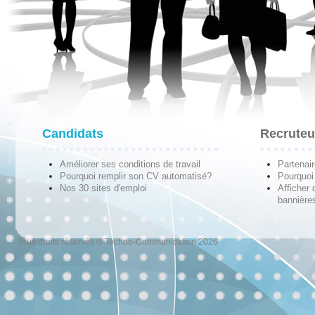
Candidats
Recruteu
Améliorer ses conditions de travail
Partenai
Pourquoi remplir son CV automatisé?
Pourquoi 
Nos 30 sites d'emploi
Afficher 
bannières
Tous droits réservés © Techno-Communication 2026