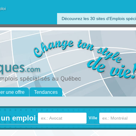
ploi
Découvrez les 30 sites d'Emplois spéci
her une offre
Tendances
 un emploi
Ville