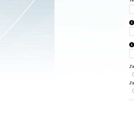
Té
J'
J'