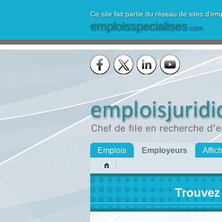
Ce site fait partie du réseau de sites d'em
emploisspecialises
.com
Emplois
Employeurs
Affic
Trouvez