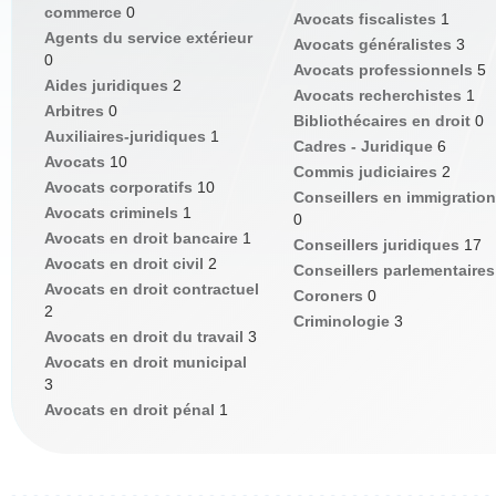
commerce
0
Avocats fiscalistes
1
Agents du service extérieur
Avocats généralistes
3
0
Avocats professionnels
5
Aides juridiques
2
Avocats recherchistes
1
Arbitres
0
Bibliothécaires en droit
0
Auxiliaires-juridiques
1
Cadres - Juridique
6
Avocats
10
Commis judiciaires
2
Avocats corporatifs
10
Conseillers en immigration
Avocats criminels
1
0
Avocats en droit bancaire
1
Conseillers juridiques
17
Avocats en droit civil
2
Conseillers parlementaire
Avocats en droit contractuel
Coroners
0
2
Criminologie
3
Avocats en droit du travail
3
Avocats en droit municipal
3
Avocats en droit pénal
1