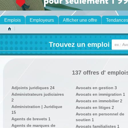
Emplois
Employeurs
Afficher une offre
Tendance
Trouvez un emploi
137 offres d' emploi
Adjoints juridiques
24
Avocats en gestion
3
Administrateurs judiciaires
Avocats en immigration
1
2
Avocats en immobilier
2
Administration | Juridique
Avocats en litiges
2
15
Avocats en personnel de
Agents de brevets
1
soutien
1
Agents de marques de
Avocats familialistes
1