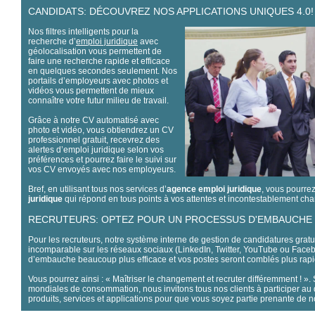
CANDIDATS: DÉCOUVREZ NOS APPLICATIONS UNIQUES 4.0!
Nos filtres intelligents pour la
recherche d’
emploi juridique
avec
géolocalisation vous permettent de
faire une recherche rapide et efficace
en quelques secondes seulement.
Nos
portails d’employeurs avec photos et
vidéos vous permettent de mieux
connaître votre futur milieu de travail.
Grâce à notre CV automatisé avec
photo et vidéo, vous obtiendrez un CV
professionnel gratuit, recevrez des
alertes d’emploi juridique selon vos
préférences et pourrez faire le suivi sur
vos CV envoyés avec nos employeurs.
Bref, en utilisant tous nos services d’
agence emploi juridique
, vous pourre
juridique
qui répond en tous points à vos attentes et incontestablement chan
RECRUTEURS: OPTEZ POUR UN PROCESSUS D'EMBAUCHE 
Pour les recruteurs, notre système interne de gestion de candidatures gratu
incomparable sur les réseaux sociaux (
LinkedIn
,
Twitter
,
YouTube
ou
Face
d’embauche beaucoup plus efficace et vos postes seront comblés plus rap
Vous pourrez ainsi : « Maîtriser le changement et recruter différemment ! ».
mondiales de consommation, nous invitons tous nos clients à participer a
produits, services et applications pour que vous soyez partie prenante de n