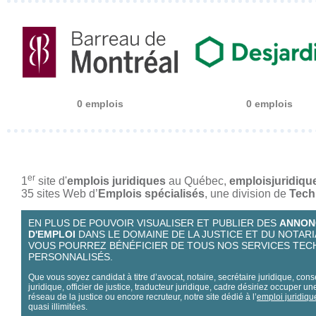
0 emplois
0 emplois
er
1
site d'
emplois juridiques
au Québec,
emploisjuridiq
35 sites Web d’
Emplois spécialisés
, une division de
Tech
EN PLUS DE POUVOIR VISUALISER ET PUBLIER DES
ANNON
D'EMPLOI
DANS LE DOMAINE DE LA JUSTICE ET DU NOTARI
VOUS POURREZ BÉNÉFICIER DE TOUS NOS SERVICES TE
PERSONNALISÉS.
Que vous soyez candidat à titre d’avocat, notaire, secrétaire juridique, conse
juridique, officier de justice, traducteur juridique, cadre désiriez occuper u
réseau de la justice ou encore recruteur, notre site dédié à l’
emploi juridiqu
quasi illimitées.