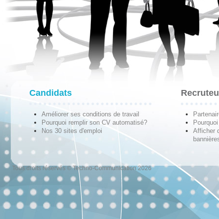
Candidats
Recruteu
Améliorer ses conditions de travail
Partenai
Pourquoi remplir son CV automatisé?
Pourquoi 
Nos 30 sites d'emploi
Afficher 
bannières
Tous droits réservés © Techno-Communication 2026