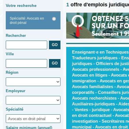
1
offre d'emplois juridiq
Votre recherche
Spécialité: Avocats en
droit pénal
Rechercher
Enseignant·e en Techniques j
Ville
Traducteurs juridiques - Ens
juridiques - Officiers de just
Avocats professionnels - Av
Région
Avocats en litiges - Avocats
immigration - Avocats en ges
Avocats familialistes - Avoca
Employeur
corporatifs - Conseillers jur
Avocats recherchistes - Avoca
Auxiliaires-juridiques - Aide
Spécialité
- Ventes - juridique - Avocats
en droit contractuel - Avocat
investigation - Secrétaires n
municipal - Avocats en droit 
Salaire minimum (annuel)