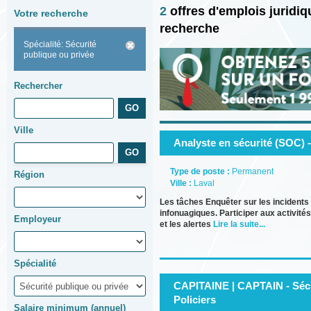
2
offres d'emplois juridi
Votre recherche
recherche
Spécialité: Sécurité
publique ou privée
Rechercher
Ville
Analyste en sécurité (SOC) -
Type de poste :
Permanent
Région
Ville :
Laval
Les tâches Enquêter sur les incidents d
infonuagiques. Participer aux activité
Employeur
et les alertes
Lire la suite...
Spécialité
CAPITAINE | CAPTAIN - Sécur
Policiers
Salaire minimum (annuel)