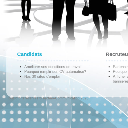
Candidats
Recruteu
Améliorer ses conditions de travail
Partenai
Pourquoi remplir son CV automatisé?
Pourquoi 
Nos 30 sites d'emploi
Afficher 
bannières
Tous droits réservés © Techno-Communication 2026