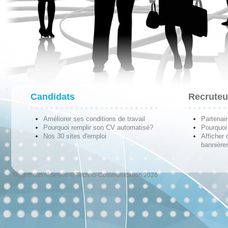
Candidats
Recruteu
Améliorer ses conditions de travail
Partenai
Pourquoi remplir son CV automatisé?
Pourquoi 
Nos 30 sites d'emploi
Afficher 
bannières
Tous droits réservés © Techno-Communication 2026