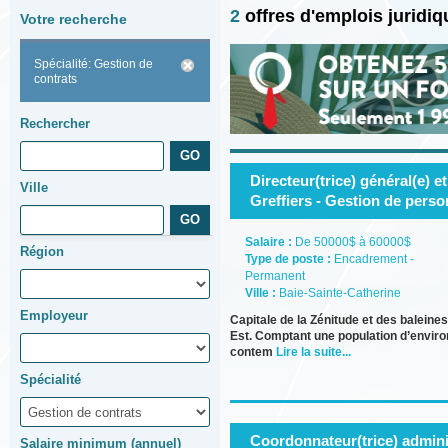
2
offres d'emplois juridi
Votre recherche
Spécialité: Gestion de
contrats
Rechercher
Directeur(trice) général(e) et 
Ville
Greffiers - Gestion de perso
Salaire :
De 50000$ à 60000$
Région
Type de poste :
Encadrement -
Permanent
Ville :
Baie-Sainte-Catherine
Employeur
Capitale de la Zénitude et des balein
Est. Comptant une population d’environ
contem
Lire la suite...
Spécialité
Coordonnateur(trice) adminis
Salaire minimum (annuel)