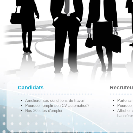
Candidats
Recruteu
Améliorer ses conditions de travail
Partenai
Pourquoi remplir son CV automatisé?
Pourquoi 
Nos 30 sites d'emploi
Afficher 
bannières