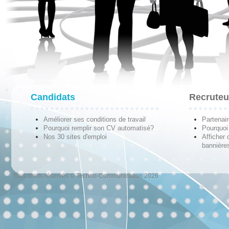
Candidats
Recruteu
Améliorer ses conditions de travail
Partenai
Pourquoi remplir son CV automatisé?
Pourquoi 
Nos 30 sites d'emploi
Afficher 
bannières
Tous droits réservés © Techno-Communication 2026