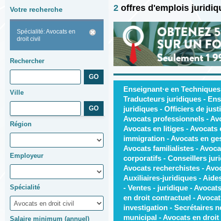
2
offres d'emplois juridi
Votre recherche
Spécialité: Avocats en
droit civil
Rechercher
Enseignant·e en Techniques j
Ville
Traducteurs juridiques - Ens
juridiques - Officiers de just
Avocats professionnels - Av
Région
Avocats en litiges - Avocats
immigration - Avocats en ges
Avocats familialistes - Avoca
Employeur
corporatifs - Conseillers jur
Avocats recherchistes - Avoca
Auxiliaires-juridiques - Aide
Spécialité
- Ventes - juridique - Avocats
en droit contractuel - Avocat
investigation - Secrétaires n
municipal - Avocats en droit 
Salaire minimum (annuel)