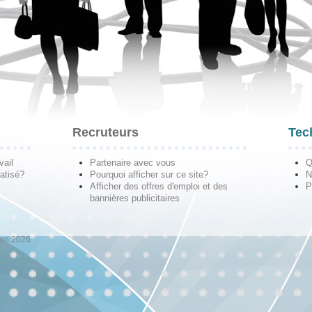
Recruteurs
Tec
vail
Partenaire avec vous
Q
atisé?
Pourquoi afficher sur ce site?
N
Afficher des offres d'emploi et des
P
bannières publicitaires
ion 2026