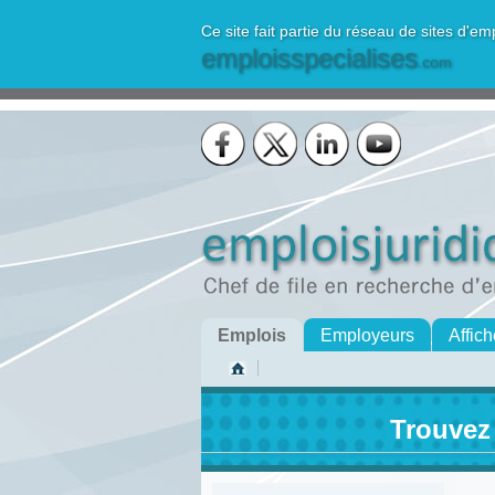
Ce site fait partie du réseau de sites d'em
emploisspecialises
.com
Emplois
Employeurs
Affich
Trouvez