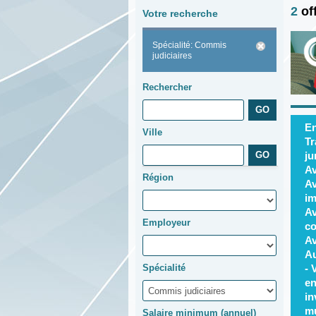
2
of
Votre recherche
Spécialité: Commis
judiciaires
Rechercher
En
Ville
Tr
ju
Av
Région
Av
im
Av
Employeur
co
Av
Au
Spécialité
- 
en
in
mu
Salaire minimum (annuel)