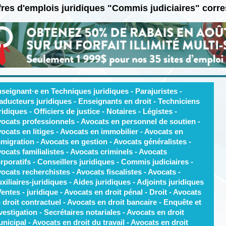
fres d'emplois juridiques "Commis judiciaires" corr
seignant·e en Techniques juridiques - Parajuristes -
aducteurs juridiques - Enseignants en droit - Techniciens
ridiques - Officiers de justice - Notaires - Légistes -
ocats professionnels - Avocats en personnel de soutien -
ocats en litiges - Avocats en immobilier - Avocats en
migration - Avocats en gestion - Avocats généralistes -
ocats familialistes - Avocats criminels - Avocats
rporatifs - Conseillers juridiques - Commis judiciaires -
ocats recherchistes - Avocats fiscalistes - Avocats -
xiliaires-juridiques - Aides juridiques - Adjoints juridiques
Ventes - juridique - Avocats en droit pénal - Droit - Avocats
 droit contractuel - Avocats en droit bancaire - Enquête et
vestigation - Secrétaires notariales - Avocats en droit
nicipal - Avocats en droit du travail - Avocats en droit