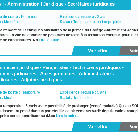
vil - Administration | Juridique - Secrétaires juridiques
e de poste :
Permanent
Expérience requise :
3 ans
e :
Montréal
Statut :
Temps partiel ou temps plein
artement de Techniques auxiliaires de la justice du Collège Ahuntsic est actuel
aires en vue de combler de possibles besoins à la formation continue pour la s
e de candidatures. No
Lire la suite...
Voir offre
Voi
chnicien juridique - Parajuristes - Techniciens juridiques -
mmis judiciaires - Aides juridiques - Administrateurs
diciaires - Adjoints juridiques
e de poste :
Temporaire
Expérience requise :
5 ans
e :
Mirabel
Statut :
Temps plein
t temporaire : 6 mois avec possibilité de prolonger (congé maladie) Qui est
stissement possédant un portefeuille de placements varié depuis maintenant 
eprise est de contribuer au d&ea
Lire la suite...
Voir offre
Voi