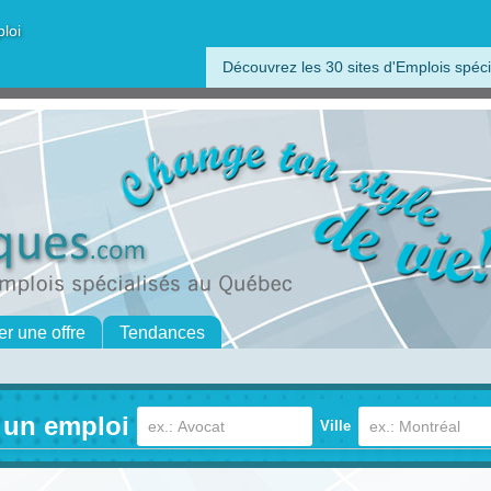
ploi
Découvrez les 30 sites d'Emplois spéci
er une offre
Tendances
 un emploi
Ville