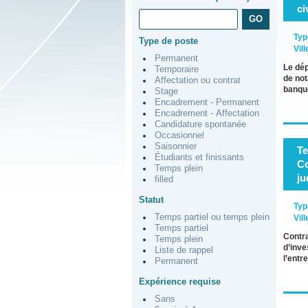
ci
Typ
Type de poste
Vill
Permanent
Le dép
Temporaire
de not
Affectation ou contrat
banqu
Stage
Encadrement - Permanent
Encadrement - Affectation
Candidature spontanée
Occasionnel
Saisonnier
Te
Étudiants et finissants
Co
Temps plein
ju
filled
Statut
Typ
Temps partiel ou temps plein
Vill
Temps partiel
Contra
Temps plein
d’inve
Liste de rappel
l’entr
Permanent
Expérience requise
Sans