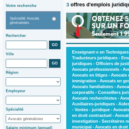
3
offres d'emplois juridi
Votre recherche
Spécialité: Avocats
généralistes
Rechercher
Enseignant·e en Techniques j
Ville
Traducteurs juridiques - Ens
juridiques - Officiers de just
Avocats professionnels - Av
Région
Avocats en litiges - Avocats
immigration - Avocats en ges
Avocats familialistes - Avoca
Employeur
corporatifs - Conseillers jur
Avocats recherchistes - Avoca
Auxiliaires-juridiques - Aide
Spécialité
- Ventes - juridique - Avocats
en droit contractuel - Avocat
investigation - Secrétaires n
municipal - Avocats en droit 
Salaire minimum (annuel)