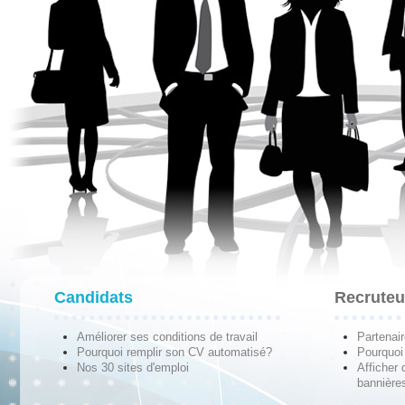
Candidats
Recruteu
Améliorer ses conditions de travail
Partenai
Pourquoi remplir son CV automatisé?
Pourquoi 
Nos 30 sites d'emploi
Afficher 
bannières