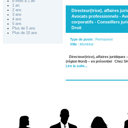
6 mois à 1 an
1 an
2 ans
Directeur(trice), affaires jur
3 ans
Avocats professionnels - Av
4 ans
corporatifs - Conseillers jur
5 ans
Droit
Plus de 5 ans
Plus de 10 ans
Type de poste :
Permanent
Ville :
Montréal
Directeur(trice), affaires juridique
(région Nord) – en présentiel Chez 
Lire la suite...