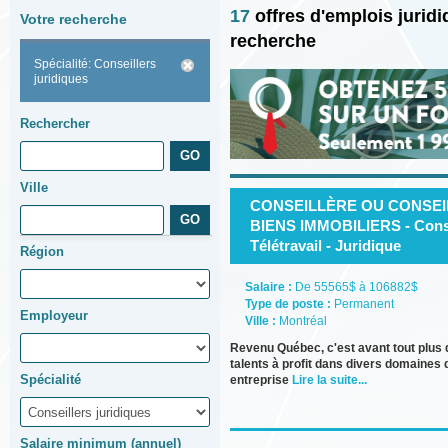
17
offres d'emplois jurid
Votre recherche
recherche
Spécialité: Conseillers
juridiques
Rechercher
Ville
CONSEILLÈRE OU CONSEIL
BIENS IMMOBILIERS - Conseil
Télétravail - Juridique
Région
Salaire :
De 55565$ à 106882$
Type de poste :
Permanent
Employeur
Ville :
Montréal
Revenu Québec, c'est avant tout plus
talents à profit dans divers domaines 
Spécialité
entreprise
Lire la suite...
Salaire minimum (annuel)