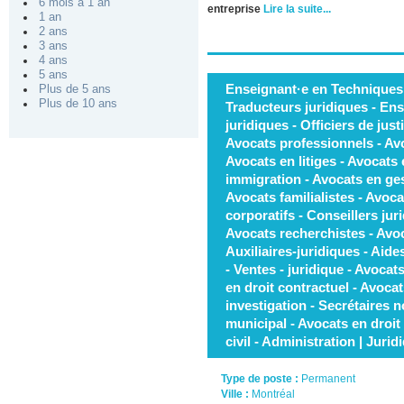
6 mois à 1 an
entreprise
Lire la suite...
1 an
2 ans
3 ans
4 ans
5 ans
Enseignant·e en Techniques j
Plus de 5 ans
Plus de 10 ans
Traducteurs juridiques - Ens
juridiques - Officiers de just
Avocats professionnels - Av
Avocats en litiges - Avocats
immigration - Avocats en ges
Avocats familialistes - Avoca
corporatifs - Conseillers jur
Avocats recherchistes - Avoca
Auxiliaires-juridiques - Aide
- Ventes - juridique - Avocats
en droit contractuel - Avocat
investigation - Secrétaires n
municipal - Avocats en droit 
civil - Administration | Jurid
Type de poste :
Permanent
Ville :
Montréal