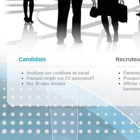
Candidats
Recruteu
Améliorer ses conditions de travail
Partenai
Pourquoi remplir son CV automatisé?
Pourquoi 
Nos 30 sites d'emploi
Afficher 
bannières
Tous droits réservés © Techno-Communication 2026