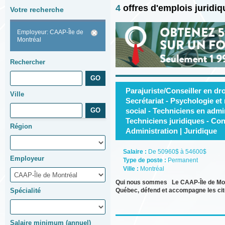
4
offres d'emplois juridi
Votre recherche
Employeur: CAAP-Île de
Montréal
Rechercher
Parajuriste/Conseiller en dr
Ville
Secrétariat - Psychologie et
social - Techniciens en admin
Techniciens juridiques - Cons
Région
Administration | Juridique
Salaire :
De 50960$ à 54600$
Employeur
Type de poste :
Permanent
Ville :
Montréal
Qui nous sommes Le CAAP-Île de Mont
Spécialité
Québec, défend et accompagne les cit
Salaire minimum (annuel)