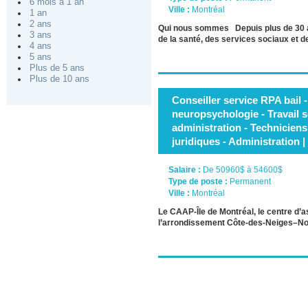
6 mois à 1 an
Ville :
Montréal
1 an
2 ans
Qui nous sommes Depuis plus de 30 an
3 ans
de la santé, des services sociaux et
4 ans
5 ans
Plus de 5 ans
Plus de 10 ans
Conseiller service RPA bail -
neuropsychologie - Travail s
administration - Techniciens
juridiques - Administration |
Salaire :
De 50960$ à 54600$
Type de poste :
Permanent
Ville :
Montréal
Le CAAP-Île de Montréal, le centre d’a
l’arrondissement Côte-des-Neiges–No