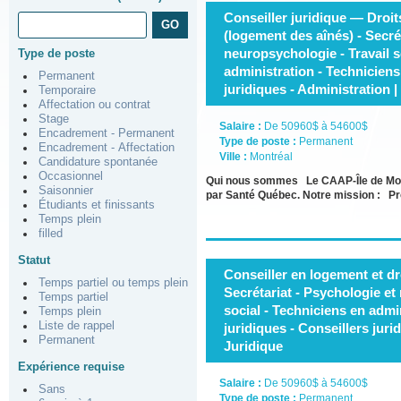
Conseiller juridique — Droit
(logement des aînés) - Secré
neuropsychologie - Travail s
Type de poste
administration - Techniciens
Permanent
juridiques - Administration |
Temporaire
Affectation ou contrat
Stage
Salaire :
De 50960$ à 54600$
Encadrement - Permanent
Type de poste :
Permanent
Encadrement - Affectation
Ville :
Montréal
Candidature spontanée
Occasionnel
Qui nous sommes Le CAAP-Île de Mont
Saisonnier
par Santé Québec. Notre mission : Pro
Étudiants et finissants
Temps plein
filled
Statut
Conseiller en logement et dro
Temps partiel ou temps plein
Secrétariat - Psychologie et
Temps partiel
social - Techniciens en admi
Temps plein
Liste de rappel
juridiques - Conseillers juri
Permanent
Juridique
Expérience requise
Salaire :
De 50960$ à 54600$
Sans
Type de poste :
Permanent