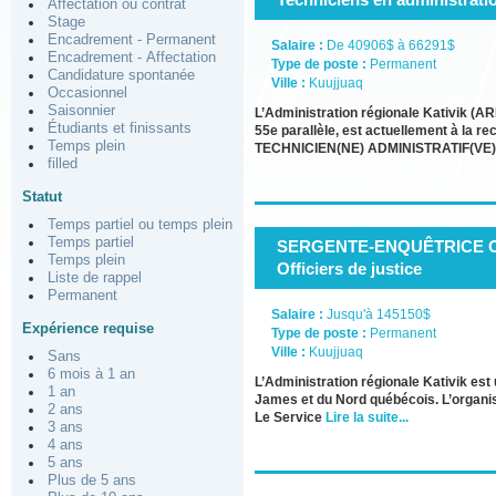
Affectation ou contrat
Stage
Encadrement - Permanent
Salaire :
De 40906$ à 66291$
Encadrement - Affectation
Type de poste :
Permanent
Candidature spontanée
Ville :
Kuujjuaq
Occasionnel
Saisonnier
L’Administration régionale Kativik (A
Étudiants et finissants
55e parallèle, est actuellement à la 
Temps plein
TECHNICIEN(NE) ADMINISTRATIF(VE
filled
Statut
Temps partiel ou temps plein
Temps partiel
SERGENTE-ENQUÊTRICE 
Temps plein
Officiers de justice
Liste de rappel
Permanent
Salaire :
Jusqu'à 145150$
Expérience requise
Type de poste :
Permanent
Ville :
Kuujjuaq
Sans
6 mois à 1 an
L’Administration régionale Kativik est
1 an
James et du Nord québécois. L’organis
2 ans
Le Service
Lire la suite...
3 ans
4 ans
5 ans
Plus de 5 ans