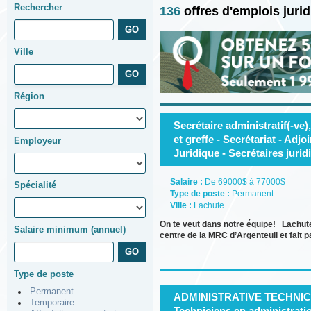
Rechercher
136
offres d'emplois jur
Ville
Région
Secrétaire administratif(-ve)
et greffe - Secrétariat - Adjo
Employeur
Juridique - Secrétaires jurid
Salaire :
De 69000$ à 77000$
Spécialité
Type de poste :
Permanent
Ville :
Lachute
On te veut dans notre équipe! Lachute 
Salaire minimum (annuel)
centre de la MRC d’Argenteuil et fait 
Type de poste
Permanent
ADMINISTRATIVE TECHNIC
Temporaire
Techniciens en administrati