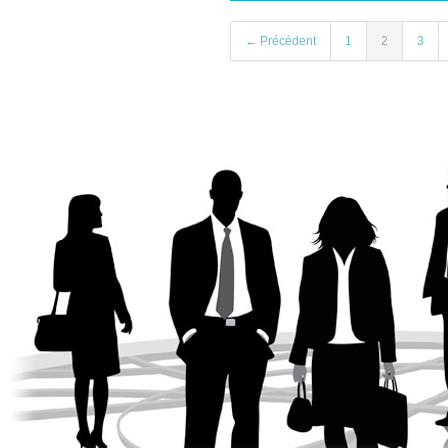
← Précédent
1
2
3