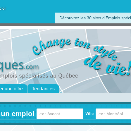
ploi
Découvrez les 30 sites d'Emplois spéci
er une offre
Tendances
 un emploi
Ville