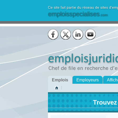
Ce site fait partie du réseau de sites d'em
emploisspecialises
.com
Emplois
Employeurs
Affich
Trouvez