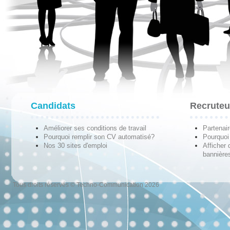
Candidats
Recruteu
Améliorer ses conditions de travail
Partenai
Pourquoi remplir son CV automatisé?
Pourquoi 
Nos 30 sites d'emploi
Afficher 
bannières
Tous droits réservés © Techno-Communication 2026