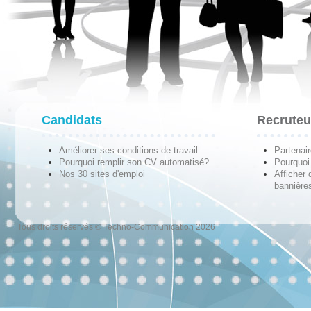
Candidats
Recruteu
Améliorer ses conditions de travail
Partenai
Pourquoi remplir son CV automatisé?
Pourquoi 
Nos 30 sites d'emploi
Afficher 
bannières
Tous droits réservés © Techno-Communication 2026