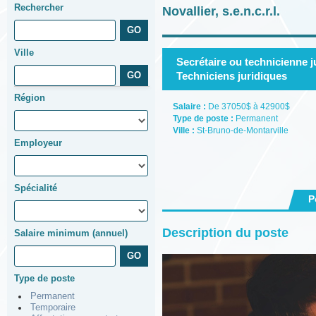
Rechercher
Novallier, s.e.n.c.r.l.
Ville
Secrétaire ou technicienne ju
Techniciens juridiques
Région
Salaire :
De 37050$ à 42900$
Type de poste :
Permanent
Ville :
St-Bruno-de-Montarville
Employeur
Spécialité
P
Description du poste
Salaire minimum (annuel)
Type de poste
Permanent
Temporaire