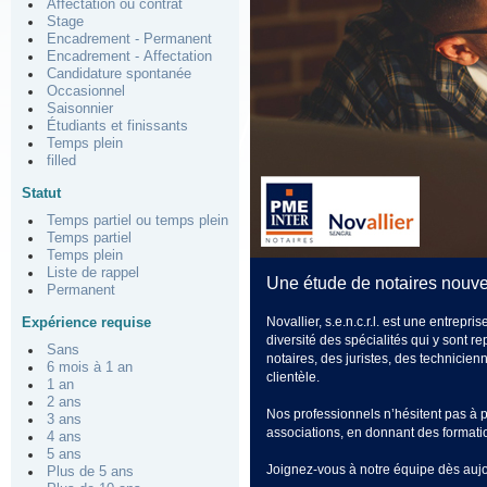
Affectation ou contrat
Stage
Encadrement - Permanent
Encadrement - Affectation
Candidature spontanée
Occasionnel
Saisonnier
Étudiants et finissants
Temps plein
filled
Statut
Temps partiel ou temps plein
Temps partiel
Temps plein
Liste de rappel
Une étude de notaires nouve
Permanent
Novallier, s.e.n.c.r.l. est une entrep
Expérience requise
diversité des spécialités qui y sont
Sans
notaires, des juristes, des technicie
6 mois à 1 an
clientèle.
1 an
2 ans
Nos professionnels n’hésitent pas à pa
3 ans
associations, en donnant des formatio
4 ans
5 ans
Joignez-vous à notre équipe dès aujo
Plus de 5 ans