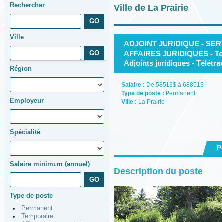
Rechercher
Ville de La Prairie
Ville
ADJOINT JURIDIQUE - SE
AFFAIRES JURIDIQUES - Tech
Adjoints juridiques - Télétrav
Région
Salaire :
De 58513$ à 68851$
Type de poste :
Permanent
Employeur
Ville :
La Prairie
Spécialité
P
Salaire minimum (annuel)
Description du poste
Type de poste
Permanent
Temporaire