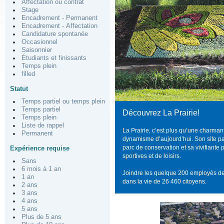
Affectation ou contrat
Stage
Encadrement - Permanent
Encadrement - Affectation
Candidature spontanée
Occasionnel
Saisonnier
Étudiants et finissants
Temps plein
filled
Statut
Temps partiel ou temps plein
Temps partiel
Découvrez La Prairie!
Temps plein
Liste de rappel
La Prairie, c’est plus qu’une charman
Permanent
dynamisme d’aujourd’hui. Son site pat
parc de conservation et sa vivifiante 
Expérience requise
sportives et de loisirs.
Sans
6 mois à 1 an
Joindre les quelque 200 employés de L
1 an
dans la vie de 26 460 citoyens.
2 ans
3 ans
4 ans
5 ans
Plus de 5 ans