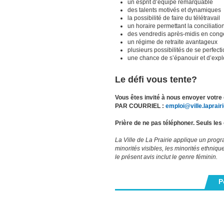
un esprit d’équipe remarquable
des talents motivés et dynamiques
la possibilité de faire du télétravail
un horaire permettant la conciliation
des vendredis après-midis en con
un régime de retraite avantageux
plusieurs possibilités de se perfect
une chance de s’épanouir et d’explo
Le défi vous tente?
Vous êtes invité à nous envoyer votre c
PAR COURRIEL :
emploi@ville.laprair
Prière de ne pas téléphoner. Seuls le
La Ville de La Prairie applique un progr
minorités visibles, les minorités ethni
le présent avis inclut le genre féminin.
P