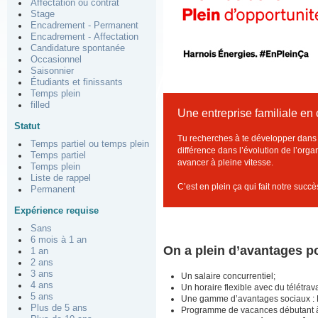
Affectation ou contrat
Stage
Encadrement - Permanent
Encadrement - Affectation
Candidature spontanée
Occasionnel
Saisonnier
Étudiants et finissants
Temps plein
filled
Une entreprise familiale en
Statut
Tu recherches à te développer dans u
Temps partiel ou temps plein
différence dans l’évolution de l’orga
Temps partiel
avancer à pleine vitesse.
Temps plein
Liste de rappel
C’est en plein ça qui fait notre succè
Permanent
Expérience requise
Sans
6 mois à 1 an
On a plein d’avantages po
1 an
2 ans
3 ans
Un salaire concurrentiel;
4 ans
Un horaire flexible avec du télétrav
5 ans
Une gamme d’avantages sociaux : RE
Plus de 5 ans
Programme de vacances débutant 