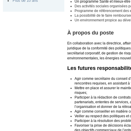
Plus de 10 ans
Un programme Santé et mieux-être a
Des activités sociales organisées pa
Programme de référencement des em
La possibilité de te faire rembourser
Un environnement propice au dével
À propos du poste
En collaboration avec la directrice, affair
juridique de la conformité des politique
secrétariat corporatif, de gestion de ris
environnementales, les énergies nouvelle
Les futures responsabilit
Agir comme secrétaire du conseil d’a
rencontres requises, en assistant à
Mettre en place et assurer le main
risques;
Participer à la rédaction de contrat
partenariats, ententes de services, 
l’organisation et donner de la rétroa
Agir comme conseiller en matière co
Veiller au respect des politiques et 
Participer à la résolution des probl
Favoriser la prise de décisions éclai
des objectifs commerciaux de l’entr