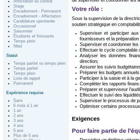
de superviser et coordonner les a
Affectation ou contrat
Stage
Votre rôle :
Encadrement - Permanent
Encadrement - Affectation
Sous la supervision de la directri
Candidature spontanée
soutien stratégique en comptabilit
Occasionnel
Saisonnier
Superviser et participer au
Étudiants et finissants
fournisseurs et la préparation
Temps plein
Superviser et coordonner les
filled
Effectuer le cycle comptable 
Statut
Analyser les données finan
direction;
Temps partiel ou temps plein
Assurer les suivis budgétaires
Temps partiel
Préparer les budgets annuels 
Temps plein
Participer à la saisie et à la 
Liste de rappel
Permanent
Compléter les rapports financi
Préparer et superviseur l’audi
Expérience requise
Effectuer le suivi des liquidit
Superviser le processus de p
Sans
6 mois à 1 an
Optimiser certains processus
1 an
2 ans
Exigences
3 ans
4 ans
Pour faire partie de l’éq
5 ans
Plus de 5 ans