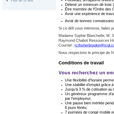
Possédez un
diplôme universi
Plus de 10 ans
Détenir un
minimum de trois (
Être membre de l’Ordre des C
Avoir une expérience de trava
Avoir d
e bonnes connaissance
Si ce défi vous intéresse, faites p
Madame Sophie Blanchette, M. Sc
Raymond Chabot Ressources Hu
Courriel :
rcrhsherbrooke@rcgt.
Nous respectons le principe de l’
Conditions de travail
Vous recherchez un emp
Une flexibilité d’horaire perm
Une stabilité d’emploi grâce 
Jusqu’à 3 % de cotisation au 
Un généreux programme d’assu
par l’employeur;
Une pause bien méritée pendan
6 jours fériés;
7 journées de congé mobile p