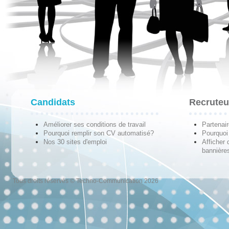
Candidats
Recruteu
Améliorer ses conditions de travail
Partenai
Pourquoi remplir son CV automatisé?
Pourquoi 
Nos 30 sites d'emploi
Afficher 
bannières
Tous droits réservés © Techno-Communication 2026