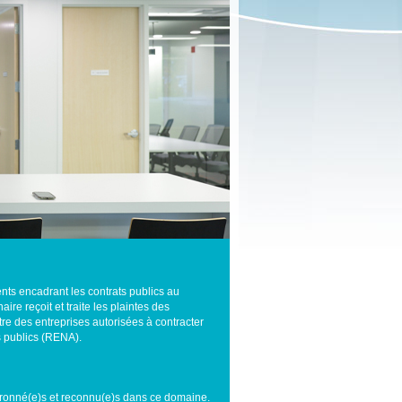
ents encadrant les contrats publics au
ire reçoit et traite les plaintes des
re des entreprises autorisées à contracter
ts publics (RENA).
hevronné(e)s et reconnu(e)s dans ce domaine.