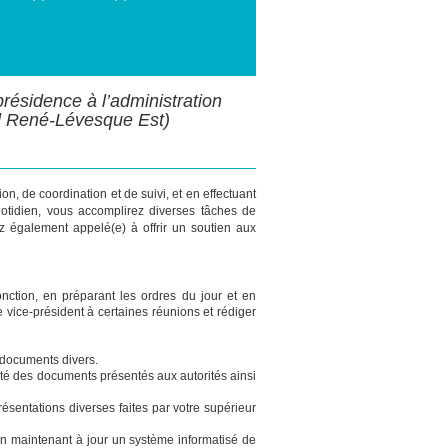
-présidence à l’administration
rd René-Lévesque Est)
ion, de coordination et de suivi, et en effectuant
quotidien, vous accomplirez diverses tâches de
ez également appelé(e) à offrir un soutien aux
onction, en préparant les ordres du jour et en
vice-président à certaines réunions et rédiger
es documents divers.
mité des documents présentés aux autorités ainsi
ésentations diverses faites par votre supérieur
 en maintenant à jour un système informatisé de