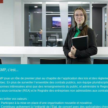
MP, c'est...
MP joue un rôle de premier plan au chapitre de l’application des lois et des règlem
ec. En plus de surveiller l’ensemble des contrats publics, son équipe pluridisciplina
sonnes intéressées ainsi que des renseignements du public, et administre le Regist
à sous-contracter (REA) et le Registre des entreprises non admissibles aux contra
es briller vos valeurs :
Participez à la mise en place d’une organisation nouvelle et novatrice.
Contribuez activement à l’intégrité de l’État, de concert avec des spécialistes c