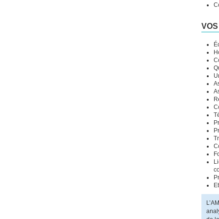
C
VOS
Éc
Ho
C
Q
U
A
A
R
C
T
P
P
T
C
F
L
c
P
Et
L’AM
anal