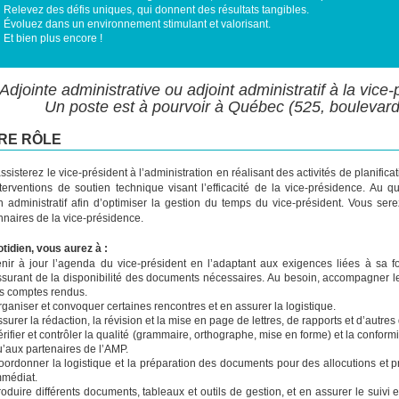
Relevez des défis uniques, qui donnent des résultats tangibles.
Évoluez dans un environnement stimulant et valorisant.
Et bien plus encore !
Adjointe administrative ou adjoint administratif à la vice
Un poste est à pourvoir à Québec (525, bouleva
RE RÔLE
ssisterez le vice-président à l’administration en réalisant des activités de planificat
terventions de soutien technique visant l’efficacité de la vice-présidence. Au 
n administratif afin d’optimiser la gestion du temps du vice-président. Vous ser
nnaires de la vice-présidence.
tidien, vous aurez à :
enir à jour l’agenda du vice-président en l’adaptant aux exigences liées à sa f
ssurant de la disponibilité des documents nécessaires. Au besoin, accompagner le 
es comptes rendus.
ganiser et convoquer certaines rencontres et en assurer la logistique.
surer la rédaction, la révision et la mise en page de lettres, de rapports et d’autr
rifier et contrôler la qualité (grammaire, orthographe, mise en forme) et la confor
u’aux partenaires de l’AMP.
ordonner la logistique et la préparation des documents pour des allocutions et pr
mmédiat.
oduire différents documents, tableaux et outils de gestion, et en assurer le suivi