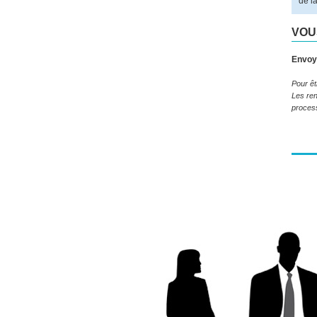
de l
VOU
Envoye
Pour êt
Les ren
process