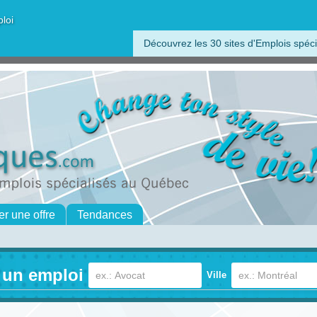
ploi
Découvrez les 30 sites d'Emplois spéci
er une offre
Tendances
 un emploi
Ville