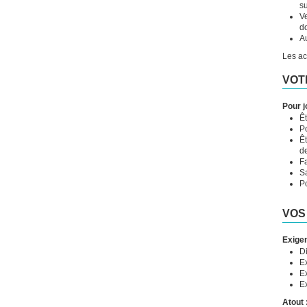
s
V
d
A
Les act
VOT
Pour j
Êt
Po
Êt
d
Fa
Sa
P
VOS
Exige
D
Ex
Ex
Ex
Atout 