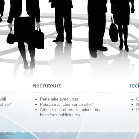
Recruteurs
Tec
vail
Partenaire avec vous
Q
atisé?
Pourquoi afficher sur ce site?
N
Afficher des offres d'emploi et des
P
bannières publicitaires
ion 2026