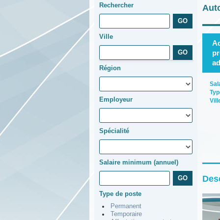
Rechercher
Auto
Ville
Ad
pr
ad
Région
Sal
Typ
Employeur
Vill
Spécialité
Salaire minimum (annuel)
Desc
Type de poste
Permanent
Temporaire