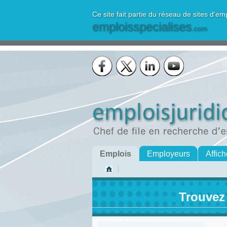
Ce site fait partie du réseau de sites d'em
emploisspecialises
.com
Emplois
Employeurs
Affich
Trouvez