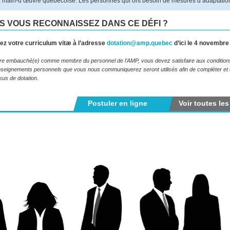
a main-d’œuvre québécoise. Les personnes qui ont besoin de mesures d’adaptation 
S VOUS RECONNAISSEZ DANS CE DÉFI ?
z votre curriculum vitæ à l’adresse
dotation@amp.quebec
d’ici le 4 novembre
re embauché(e) comme membre du personnel de l’AMP, vous devez satisfaire aux conditions de
seignements personnels que vous nous communiquerez seront utilisés afin de compléter et de
us de dotation.
Postuler en ligne
Voir toutes les