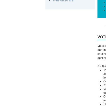
Plus de 10 ans
VOT
Vous a
des in
soutie
gestio
Au quo
T
a
l
Or
As
Vé
q
Co
i
Pr