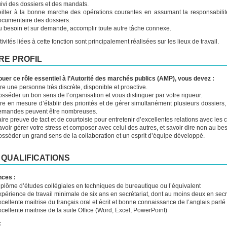
uivi des dossiers et des mandats.
eiller à la bonne marche des opérations courantes en assumant la responsabilité
ocumentaire des dossiers.
u besoin et sur demande, accomplir toute autre tâche connexe.
ivités liées à cette fonction sont principalement réalisées sur les lieux de travail.
RE PROFIL
ouer ce rôle essentiel à l’Autorité des marchés publics (AMP), vous devez :
re une personne très discrète, disponible et proactive.
sséder un bon sens de l’organisation et vous distinguer par votre rigueur.
re en mesure d’établir des priorités et de gérer simultanément plusieurs dossiers,
emandes peuvent être nombreuses.
ire preuve de tact et de courtoisie pour entretenir d’excellentes relations avec les c
voir gérer votre stress et composer avec celui des autres, et savoir dire non au be
osséder un grand sens de la collaboration et un esprit d’équipe développé.
 QUALIFICATIONS
nces :
iplôme d’études collégiales en techniques de bureautique ou l’équivalent
périence de travail minimale de six ans en secrétariat, dont au moins deux en secr
cellente maitrise du français oral et écrit et bonne connaissance de l’anglais parlé 
cellente maitrise de la suite Office (Word, Excel, PowerPoint)
: