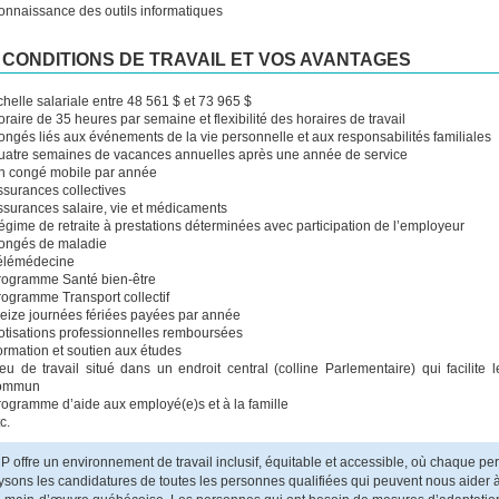
onnaissance des outils informatiques
 CONDITIONS DE TRAVAIL ET VOS AVANTAGES
helle salariale entre 48 561 $ et 73 965 $
raire de 35 heures par semaine et flexibilité des horaires de travail
ongés liés aux événements de la vie personnelle et aux responsabilités familiales
uatre semaines de vacances annuelles après une année de service
n congé mobile par année
ssurances collectives
ssurances salaire, vie et médicaments
égime de retraite à prestations déterminées avec participation de l’employeur
ongés de maladie
élémédecine
rogramme Santé bien-être
rogramme Transport collectif
reize journées fériées payées par année
otisations professionnelles remboursées
ormation et soutien aux études
ieu de travail situé dans un endroit central (colline Parlementaire) qui facilite
ommun
rogramme d’aide aux employé(e)s et à la famille
c.
P offre un environnement de travail inclusif, équitable et accessible, où chaque pe
ysons les candidatures de toutes les personnes qualifiées qui peuvent nous aider à c