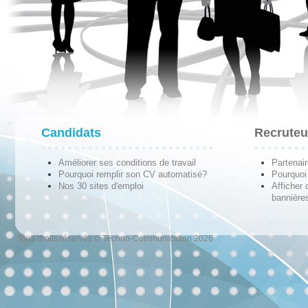
Candidats
Recruteu
Améliorer ses conditions de travail
Partenai
Pourquoi remplir son CV automatisé?
Pourquoi 
Nos 30 sites d'emploi
Afficher 
bannières
Tous droits réservés © Techno-Communication 2026