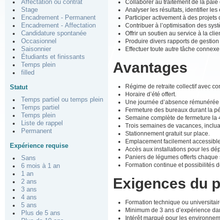
Collaborer au traitement de la paie
Affectation ou contrat
Analyser les résultats, identifier le
Stage
Participer activement à des projets 
Encadrement - Permanent
Contribuer à l’optimisation des sys
Encadrement - Affectation
Offrir un soutien au service à la clie
Candidature spontanée
Produire divers rapports de gestion
Occasionnel
Effectuer toute autre tâche connexe 
Saisonnier
Étudiants et finissants
Avantages
Temps plein
filled
Régime de retraite collectif avec co
Statut
Horaire d’été offert.
Temps partiel ou temps plein
Une journée d’absence rémunérée 
Temps partiel
Fermeture des bureaux durant la pér
Temps plein
Semaine complète de fermeture la 4
Liste de rappel
Trois semaines de vacances, inclua
Permanent
Stationnement gratuit sur place.
Emplacement facilement accessible,
Expérience requise
Accès aux installations pour les dé
Paniers de légumes offerts chaque
Sans
Formation continue et possibilité
6 mois à 1 an
1 an
Exigences du 
2 ans
3 ans
4 ans
Formation technique ou universitaire
5 ans
Minimum de 3 ans d’expérience dans
Plus de 5 ans
Intérêt marqué pour les environnem