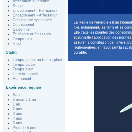
Affectation ou contrat
Stage
Encadrement - Permanent
Encadrement - Affectation
Candidature spontanée
La Régie de l’énergie est un tribunal
Occasionnel
fixe, notamment, les tarifs et les co
Saisonnier
Elle traite les plaintes des consommat
Étudiants et finissants
et surveille l’application des normes 
Temps plein
assurer la conciliation de l’intérêt 
filled
règlementées, en favorisant la sat
Statut
durable.
Temps partiel ou temps plein
Temps partiel
Temps plein
Liste de rappel
Permanent
Expérience requise
Sans
6 mois à 1 an
1 an
2 ans
3 ans
4 ans
5 ans
Plus de 5 ans