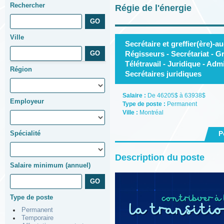
Rechercher
Régie de l'énergie
Ville
Secrétaire et greffier(ère)-a
Régisseurs - Secrétariat - Gr
Télétravail - Juridique - Admi
Région
Secrétaires juridiques
Salaire :
De 46205$ à 63938$
Employeur
Type de poste :
Permanent
Ville :
Montréal
Spécialité
P
Description du poste
Salaire minimum (annuel)
Type de poste
Permanent
Temporaire