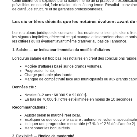
Cette différence s’explique par la nature même de la pratique : responsabili
prévisibles en notariat, forte relation-client à long terme. Résultat : convai
de clarté, de structure et de garanties professionnelles.
Les six critères décisifs que les notaires évaluent avant d
Les recruteurs juridiques le constatent : les notaires ne lisent plus les offres,
les signaux implicites, détectent ce qui manque et interprètent chaque omi
les critères qu’ils évaluent avant même d’arriver au bas de l’annonce.
1. Salaire — un indicateur immédiat du modèle d’affaires
Lorsqu’un salaire est trop bas, les notaires en tirent des conclusions rapides
Modèle d’affaires basé sur de grands volumes,
Progression lente,
Charge probable plus lourde,
Manque de compétitivité face aux municipalités ou aux grands cabin
Données clé :
Notaire 0–2 ans : 68 000 $ à 92 000 $.
En bas de 70 000 $, l’offre est éliminée en moins de 10 secondes.
Recommandations :
Ajuster selon le marché réel local.
Expliquer ce que couvre le salaire : autonomie, volume, spécialisati
Indiquer une progression mesurable (+7 % à +12 % dès l’année 2).
Mentionner les bonus réels.
2. Flexibilité — l’indice de modernité