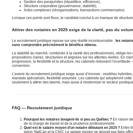
Gestion des parajuristes (répartition, efficience),
Structure corporative (gouvernance, stabilité),
Actes complexes (réorganisations, transactions commerciales).
Lorsque ces points sont flous, le candidat conclut à un manque de structure
Attirer des notaires en 2025 exige de la clarté, pas du volu
Le recrutement juridique repose sur une réalité incontournable :
les notair
sans comprendre précisément le bénéfice obtenu.
La stabilité du marché, combinée à la rareté des professionnels, oblige les c
propositions claires, structurées et alignées sur les attentes réelles. En clari
progression, la flexibilité et la structure, les cabinets réduisent l’incertitud
conversion.
L’avenir du recrutement juridique exige aussi d’innover : modèles hybrides
mandats spécialisés, flexibilité assumée. Les cabinets qui adopteront cett
seulement à attirer des talents, mais aussi à moderniser le secteur juridiqu
FAQ — Recrutement juridique
Pourquoi les notaires bougent-ils si peu au Québec ?
En raison de 
de la charge de travail et de la prudence professionnelle.
Quel est le salaire moyen d’un notaire débutant en 2025 ?
Entre 68
selon StatCan et la CNQ. Le salaire moyen ne devrait pas faire offi