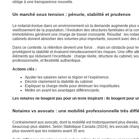
oblige à une transparence nouvelle.
Un marché sous tension : pénurie, stabilité et prudence
Le notariat évolue dans un environnement où la demande augmente plus vit
vieillissement de la population, l’évolution des structures familiales et la c
immobilières génèrent une charge de travail croissante. Résultat : les notaire
cabinets doivent absorber des volumes plus importants, souvent avec des é
Dans ce contexte, la rétention devient une force… mais un obstacle pour les
privilégient la stabilité et évaluent minutieusement les risques. Une offre attr
éléments qui réduisent l’incertitude : charge réelle, structure du cabinet, so
professionnelle, et flexibilité authentique.
Actions clés :
Ajuster les salaires selon la région et l’expérience.
Décrire clairement la stabilité du cabinet.
Expliquer la charge réelle pour diminuer les inquiétudes.
Mettre en avant les avantages différenciants.
Les notaires ne bougent pas pour un texte inspirant : ils bougent pour un
Notaires vs avocats : une mobilité professionnelle très diff
Contrairement aux avocats, dont la mobilité est historiquement plus élevée
beaucoup plus stables. Selon Statistique Canada (2024), les avocats chan
plus souvent que les notaires avant 35 ans.