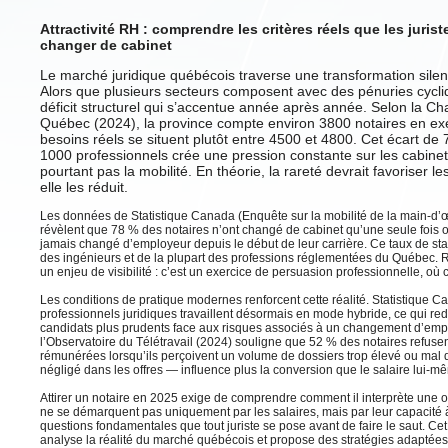
Attractivité RH : comprendre les critères réels que les juris
changer de cabinet
Le marché juridique québécois traverse une transformation sile
Alors que plusieurs secteurs composent avec des pénuries cycliqu
déficit structurel qui s’accentue année après année. Selon la C
Québec (2024), la province compte environ 3800 notaires en exe
besoins réels se situent plutôt entre 4500 et 4800. Cet écart de 
1000 professionnels crée une pression constante sur les cabine
pourtant pas la mobilité. En théorie, la rareté devrait favoriser le
elle les réduit.
Les données de Statistique Canada (Enquête sur la mobilité de la main-d’œ
révèlent que 78 % des notaires n’ont changé de cabinet qu’une seule fois 
jamais changé d’employeur depuis le début de leur carrière. Ce taux de sta
des ingénieurs et de la plupart des professions réglementées du Québec. Re
un enjeu de visibilité : c’est un exercice de persuasion professionnelle, où
Les conditions de pratique modernes renforcent cette réalité. Statistique
professionnels juridiques travaillent désormais en mode hybride, ce qui redéf
candidats plus prudents face aux risques associés à un changement d’empl
l’Observatoire du Télétravail (2024) souligne que 52 % des notaires refusen
rémunérées lorsqu’ils perçoivent un volume de dossiers trop élevé ou mal d
négligé dans les offres — influence plus la conversion que le salaire lui-m
Attirer un notaire en 2025 exige de comprendre comment il interprète une o
ne se démarquent pas uniquement par les salaires, mais par leur capacité 
questions fondamentales que tout juriste se pose avant de faire le saut. Cet 
analyse la réalité du marché québécois et propose des stratégies adaptées 