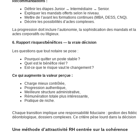
Recommandations :
Définir les étapes Junior → Intermédiaire → Senior.
Expliquer les mandats offerts selon le niveau.
Mettre de l’avant les formations continues (MBA, DESS, CNQ).
Décrire les possibilités d’actes complexes.
La progression doit inclure l’autonomie, la sophistication des mandats et la 
actes corporatifs ou litigieux.
6. Rapport risques/bénéfices — la vraie décision
Les questions que tout notaire se pose :
Pourquoi quitter un poste stable ?
Quel est le bénéfice réel ?
Est-ce que le risque vaut le changement ?
Ce qui augmente la valeur perçue :
Charge mieux contrôlée,
Progression authentique,
Meilleure structure administrative,
Rémunération totale plus intéressante,
Pratique de niche.
Chaque transition implique une responsabilité fiduciaire : gestion des fidé
déontologique, dossiers complexes. Ce critère pèse lourd dans la décision 
Une méthode d’attractivité RH centrée sur la cohérence